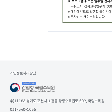
개인정보처리방침
우)11186 경기도 포천시 소흘읍 광릉수목원로 509, 국립수목원
031-540-1035