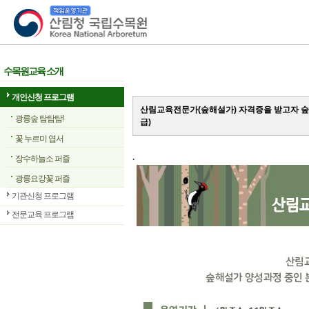
산림청 국립수목원
수목원교육 소개
개인신청 프로그램
산림교육전문가(숲해설가) 자격증을 받고자 숲
광릉숲 탐탐탐!
급)
꽃 누르미 엽서
.
장수하늘소 퍼즐
광릉요강꽃 퍼즐
기관신청 프로그램
전문교육 프로그램