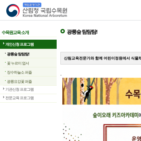
산림청 국립수목원
광릉숲 탐탐탐!
수목원교육 소개
개인신청 프로그램
광릉숲 탐탐탐!
산림교육전문가와 함께 어린이정원에서 식물채
꽃 누르미 엽서
장수하늘소 퍼즐
.
광릉요강꽃 퍼즐
기관신청 프로그램
전문교육 프로그램