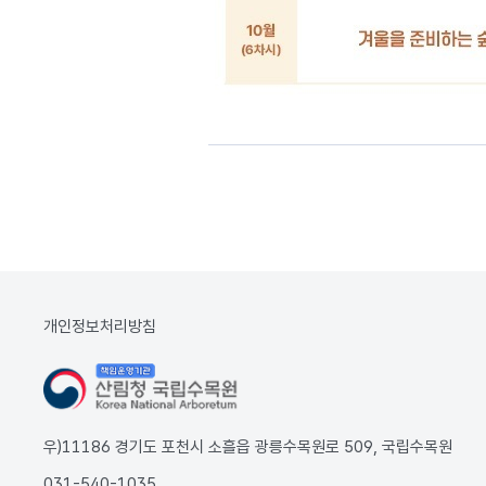
개인정보처리방침
우)11186 경기도 포천시 소흘읍 광릉수목원로 509, 국립수목원
031-540-1035