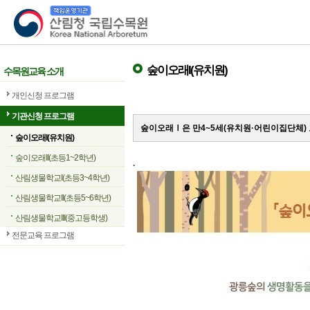
산림청 국립수목원
숲이오래I(유치원)
수목원교육 소개
개인신청 프로그램
기관신청 프로그램
숲이오래Ⅰ은 만4~5세(유치원·어린이집단체)
숲이오래I(유치원)
숲이오래II(초등1~2학년)
.
산림생물학교I(초등3~4학년)
산림생물학교II(초등5~6학년)
산림생물학교III(중고등학생)
전문교육 프로그램