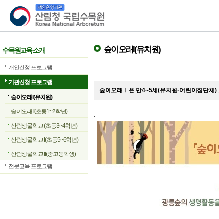
산림청 국립수목원
숲이오래I(유치원)
수목원교육 소개
개인신청 프로그램
기관신청 프로그램
숲이오래Ⅰ은 만4~5세(유치원·어린이집단체)
숲이오래I(유치원)
숲이오래II(초등1~2학년)
.
산림생물학교I(초등3~4학년)
산림생물학교II(초등5~6학년)
산림생물학교III(중고등학생)
전문교육 프로그램