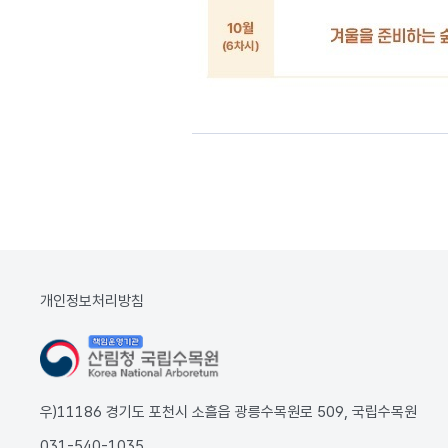
개인정보처리방침
우)11186 경기도 포천시 소흘읍 광릉수목원로 509, 국립수목원
031-540-1035