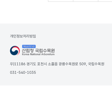
개인정보처리방침
우)11186 경기도 포천시 소흘읍 광릉수목원로 509, 국립수목원
031-540-1035