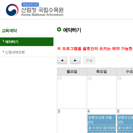
산림청 국립수목원
예약하기
교육 예약
예약하기
※ 프로그램별 괄호안의 숫자는 예약 가능한
신청내역조회
◄
►
오늘
월요일
화요일
수
27
28
29
3
4
5
광릉요강꽃 퍼즐
광릉요강꽃
[15]
[15]
꽃 누르미 엽서[15]
꽃 누르미 