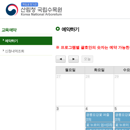
산림청 국립수목원
예약하기
교육 예약
예약하기
※ 프로그램별 괄호안의 숫자는 예약 가능한
신청내역조회
◄
►
오늘
월요일
화요일
수
27
28
29
3
4
5
광릉요강꽃 퍼즐
광릉요강꽃
[15]
[15]
꽃 누르미 엽서[15]
꽃 누르미 