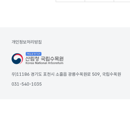
개인정보처리방침
우)11186 경기도 포천시 소흘읍 광릉수목원로 509, 국립수목원
031-540-1035