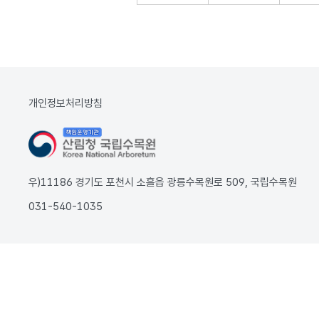
개인정보처리방침
우)11186 경기도 포천시 소흘읍 광릉수목원로 509, 국립수목원
031-540-1035