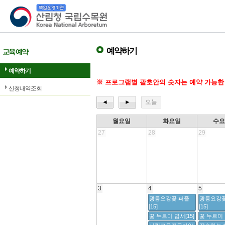
산림청 국립수목원
예약하기
교육 예약
예약하기
※ 프로그램별 괄호안의 숫자는 예약 가능한
신청내역조회
◄
►
오늘
월요일
화요일
수
27
28
29
3
4
5
광릉요강꽃 퍼즐
광릉요강꽃
[15]
[15]
꽃 누르미 엽서[15]
꽃 누르미 