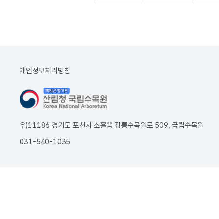
개인정보처리방침
우)11186 경기도 포천시 소흘읍 광릉수목원로 509, 국립수목원
031-540-1035