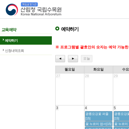
산림청 국립수목원
예약하기
교육 예약
예약하기
※ 프로그램별 괄호안의 숫자는 예약 가능한
신청내역조회
◄
►
오늘
월요일
화요일
수
27
28
29
3
4
5
광릉요강꽃 퍼즐
광릉요강꽃
[15]
[15]
꽃 누르미 엽서[15]
꽃 누르미 