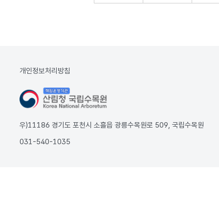
개인정보처리방침
우)11186 경기도 포천시 소흘읍 광릉수목원로 509, 국립수목원
031-540-1035