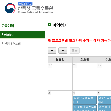
산림청 국립수목원
예약하기
교육 예약
예약하기
※ 프로그램별 괄호안의 숫자는 예약 가능한
신청내역조회
◄
►
오늘
월요일
화요일
수
27
28
29
3
4
5
광릉요강꽃 퍼즐
광릉요강꽃
[15]
[15]
꽃 누르미 엽서[15]
꽃 누르미 