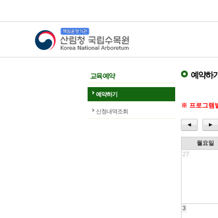
산림청 국립수목원
예약하
교육 예약
예약하기
※ 프로그램별
신청내역조회
◄
►
월요일
27
3