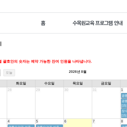
홈
수목원교육 프로그램 안내
기
 괄호안의 숫자는 예약 가능한 잔여 인원을 나타냅니다.
2026년 8월
오늘
화요일
수요일
목요일
금요일
28
29
30
31
1
광릉
광
[15]
장
[15]
4
5
6
7
8