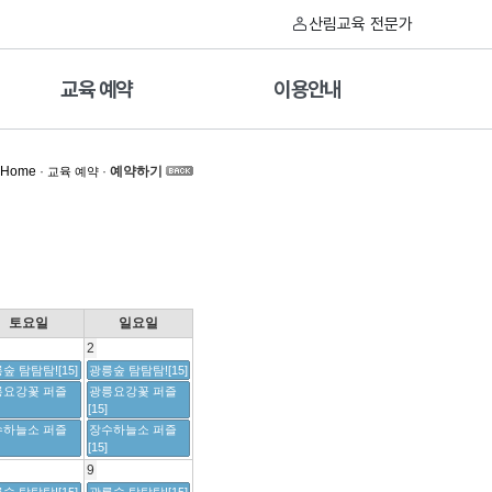
산림교육 전문가
교육 예약
이용안내
Home
·
·
예약하기
교육 예약
토요일
일요일
2
숲 탐탐탐![15]
광릉숲 탐탐탐![15]
릉요강꽃 퍼즐
광릉요강꽃 퍼즐
[15]
수하늘소 퍼즐
장수하늘소 퍼즐
[15]
9