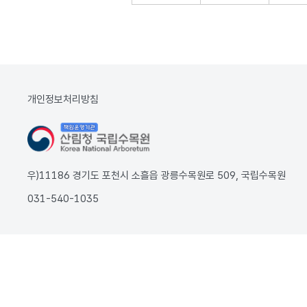
개인정보처리방침
우)11186 경기도 포천시 소흘읍 광릉수목원로 509, 국립수목원
031-540-1035