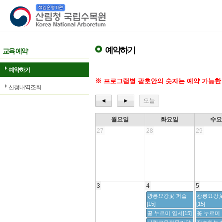
산림청 국립수목원
예약하기
교육 예약
예약하기
※ 프로그램별 괄호안의 숫자는 예약 가능한
신청내역조회
◄
►
오늘
월요일
화요일
수
27
28
29
3
4
5
광릉요강꽃 퍼즐
광릉요강꽃
[15]
[15]
꽃 누르미 엽서[15]
꽃 누르미 