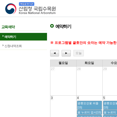
산림청 국립수목원
예약하기
교육 예약
예약하기
※ 프로그램별 괄호안의 숫자는 예약 가능한
신청내역조회
◄
►
오늘
월요일
화요일
수
27
28
29
3
4
5
광릉요강꽃 퍼즐
광릉요강꽃
[15]
[15]
꽃 누르미 엽서[15]
꽃 누르미 