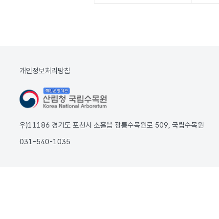
개인정보처리방침
우)11186 경기도 포천시 소흘읍 광릉수목원로 509, 국립수목원
031-540-1035