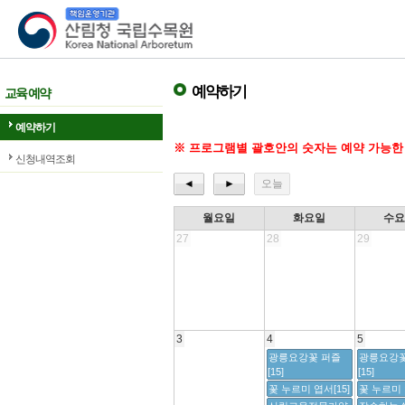
산림청 국립수목원
예약하기
교육 예약
예약하기
※ 프로그램별 괄호안의 숫자는 예약 가능한
신청내역조회
◄
►
오늘
월요일
화요일
수
27
28
29
3
4
5
광릉요강꽃 퍼즐
광릉요강꽃
[15]
[15]
꽃 누르미 엽서[15]
꽃 누르미 