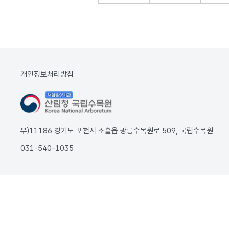
개인정보처리방침
우)11186 경기도 포천시 소흘읍 광릉수목원로 509, 국립수목원
031-540-1035