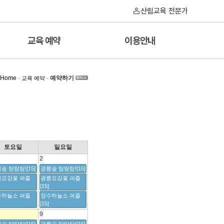
산림교육 전문가
교육 예약
이용안내
Home
·
·
예약하기
교육 예약
토요일
일요일
2
숲 탐탐탐![15]
광릉숲 탐탐탐![15]
릉요강꽃 퍼즐
광릉요강꽃 퍼즐
[15]
수하늘소 퍼즐
장수하늘소 퍼즐
[15]
9