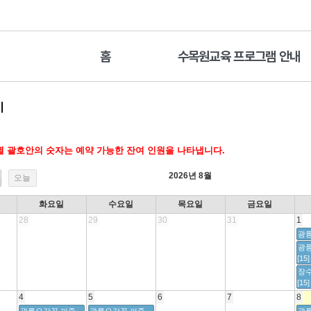
홈
수목원교육 프로그램 안내
기
 괄호안의 숫자는 예약 가능한 잔여 인원을 나타냅니다.
2026년 8월
오늘
화요일
수요일
목요일
금요일
28
29
30
31
1
광릉
광
[15]
장
[15]
4
5
6
7
8