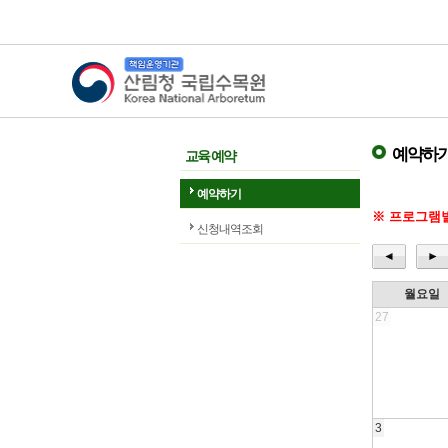
산림청 국립수목원
예약하
교육 예약
예약하기
※ 프로그램별
신청내역조회
◄
►
월요일
27
3