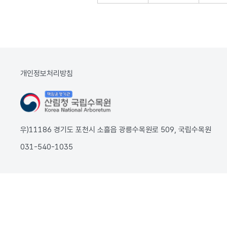
개인정보처리방침
우)11186 경기도 포천시 소흘읍 광릉수목원로 509, 국립수목원
031-540-1035