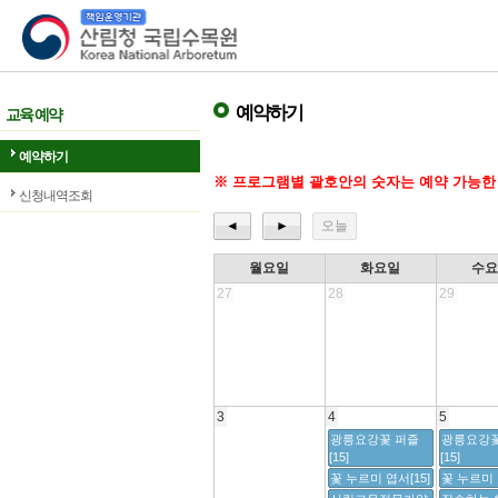
산림청 국립수목원
예약하기
교육 예약
예약하기
※ 프로그램별 괄호안의 숫자는 예약 가능한
신청내역조회
◄
►
오늘
월요일
화요일
수
27
28
29
3
4
5
광릉요강꽃 퍼즐
광릉요강꽃
[15]
[15]
꽃 누르미 엽서[15]
꽃 누르미 