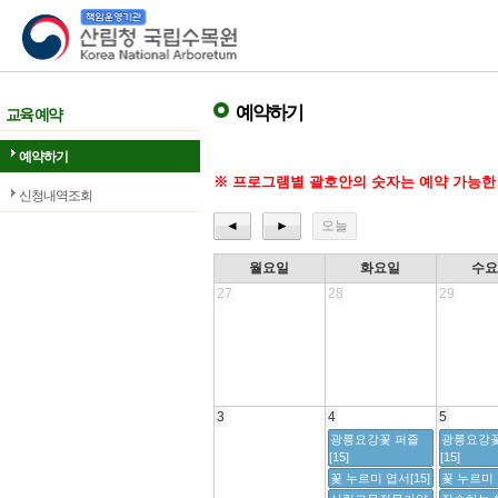
산림청 국립수목원
예약하기
교육 예약
예약하기
※ 프로그램별 괄호안의 숫자는 예약 가능한
신청내역조회
◄
►
오늘
월요일
화요일
수
27
28
29
3
4
5
광릉요강꽃 퍼즐
광릉요강꽃
[15]
[15]
꽃 누르미 엽서[15]
꽃 누르미 