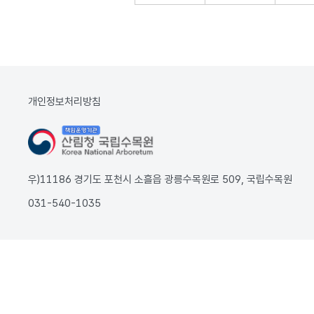
개인정보처리방침
우)11186 경기도 포천시 소흘읍 광릉수목원로 509, 국립수목원
031-540-1035