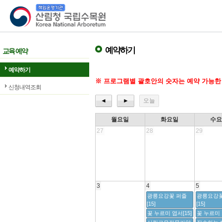
산림청 국립수목원
예약하기
교육 예약
예약하기
※ 프로그램별 괄호안의 숫자는 예약 가능한
신청내역조회
◄
►
오늘
월요일
화요일
수
27
28
29
3
4
5
광릉요강꽃 퍼즐
광릉요강꽃
[15]
[15]
꽃 누르미 엽서[15]
꽃 누르미 