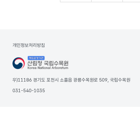
개인정보처리방침
우)11186 경기도 포천시 소흘읍 광릉수목원로 509, 국립수목원
031-540-1035