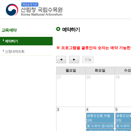
산림청 국립수목원
예약하기
교육 예약
예약하기
※ 프로그램별 괄호안의 숫자는 예약 가능한
신청내역조회
◄
►
오늘
월요일
화요일
수
27
28
29
3
4
5
광릉요강꽃 퍼즐
광릉요강꽃
[15]
[15]
꽃 누르미 엽서[15]
꽃 누르미 