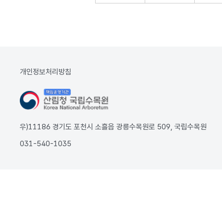
개인정보처리방침
우)11186 경기도 포천시 소흘읍 광릉수목원로 509, 국립수목원
031-540-1035