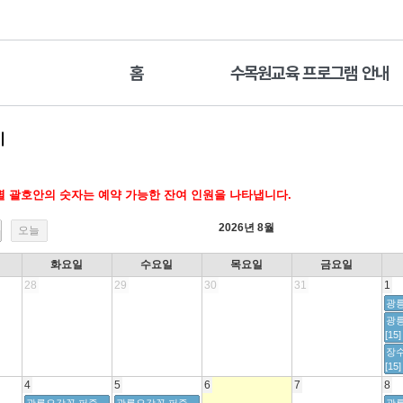
홈
수목원교육 프로그램 안내
기
 괄호안의 숫자는 예약 가능한 잔여 인원을 나타냅니다.
2026년 8월
오늘
화요일
수요일
목요일
금요일
28
29
30
31
1
광릉
광
[15]
장
[15]
4
5
6
7
8