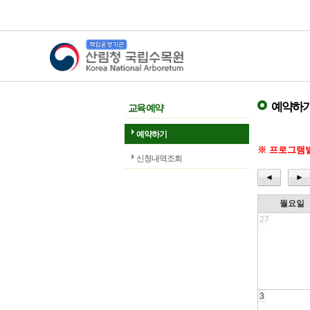
산림청 국립수목원
예약하
교육 예약
예약하기
※ 프로그램별
신청내역조회
◄
►
월요일
27
3