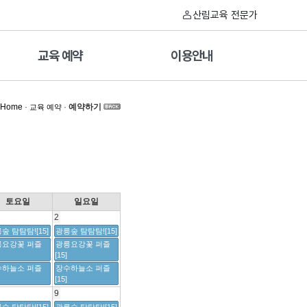
산림교육 전문가
교육 예약
이용안내
Home
·
·
예약하기
교육 예약
토요일
일요일
2
숲 탐탐탐![15]
광릉숲 탐탐탐![15]
릉요강꽃 퍼즐
광릉요강꽃 퍼즐
[15]
수하늘소 퍼즐
장수하늘소 퍼즐
[15]
9