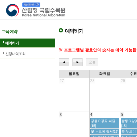
산림청 국립수목원
예약하기
교육 예약
예약하기
※ 프로그램별 괄호안의 숫자는 예약 가능한
신청내역조회
◄
►
오늘
월요일
화요일
수
27
28
29
3
4
5
광릉요강꽃 퍼즐
광릉요강꽃
[15]
[15]
꽃 누르미 엽서[15]
꽃 누르미 