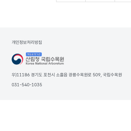
개인정보처리방침
우)11186 경기도 포천시 소흘읍 광릉수목원로 509, 국립수목원
031-540-1035