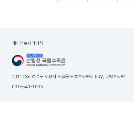
개인정보처리방침
우)11186 경기도 포천시 소흘읍 광릉수목원로 509, 국립수목원
031-540-1035