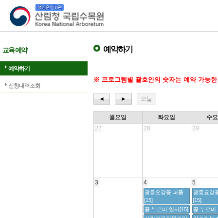
산림청 국립수목원
예약하기
교육 예약
예약하기
※ 프로그램별 괄호안의 숫자는 예약 가능한
신청내역조회
◄
►
오늘
월요일
화요일
수
27
28
29
3
4
5
광릉요강꽃 퍼즐
광릉요강꽃
[15]
[15]
꽃 누르미 엽서[15]
꽃 누르미 