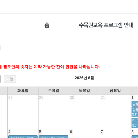
홈
수목원교육 프로그램 안내
기
 괄호안의 숫자는 예약 가능한 잔여 인원을 나타냅니다.
2026년 8월
오늘
화요일
수요일
목요일
금요일
28
29
30
31
1
광릉
광
[15]
장
[15]
4
5
6
7
8