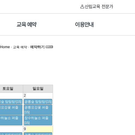
산림교육 전문가
교육 예약
이용안내
Home
·
·
예약하기
교육 예약
토요일
일요일
2
숲 탐탐탐![15]
광릉숲 탐탐탐![15]
릉요강꽃 퍼즐
광릉요강꽃 퍼즐
[15]
수하늘소 퍼즐
장수하늘소 퍼즐
[15]
9