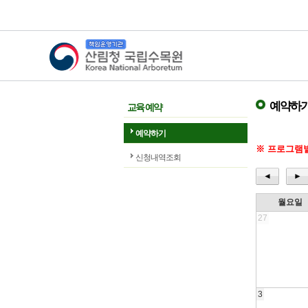
산림청 국립수목원
예약하
교육 예약
예약하기
※ 프로그램별
신청내역조회
◄
►
월요일
27
3