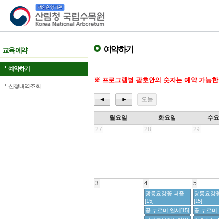
산림청 국립수목원
예약하기
교육 예약
예약하기
※ 프로그램별 괄호안의 숫자는 예약 가능한
신청내역조회
◄
►
오늘
월요일
화요일
수
27
28
29
3
4
5
광릉요강꽃 퍼즐
광릉요강꽃
[15]
[15]
꽃 누르미 엽서[15]
꽃 누르미 