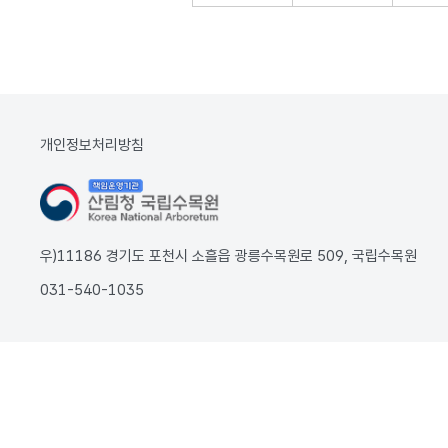
개인정보처리방침
우)11186 경기도 포천시 소흘읍 광릉수목원로 509, 국립수목원
031-540-1035