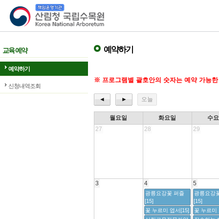
산림청 국립수목원
예약하기
교육 예약
예약하기
※ 프로그램별 괄호안의 숫자는 예약 가능한
신청내역조회
◄
►
오늘
월요일
화요일
수
27
28
29
3
4
5
광릉요강꽃 퍼즐
광릉요강꽃
[15]
[15]
꽃 누르미 엽서[15]
꽃 누르미 