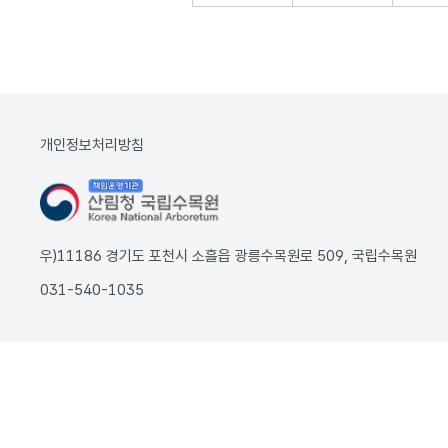
개인정보처리방침
우)11186 경기도 포천시 소흘읍 광릉수목원로 509, 국립수목원
031-540-1035