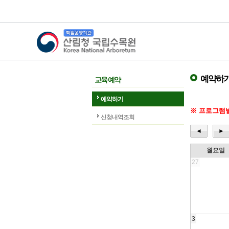
산림청 국립수목원
예약하
교육 예약
예약하기
※ 프로그램별
신청내역조회
◄
►
월요일
27
3