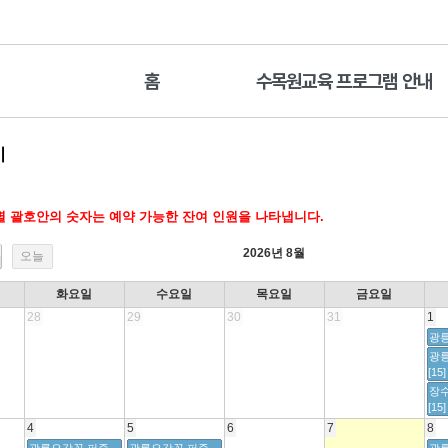
홈
수목원교육 프로그램 안내
기
 괄호안의 숫자는 예약 가능한 잔여 인원을 나타냅니다.
2026년 8월
오늘
화요일
수요일
목요일
금요일
28
29
30
31
1
광릉
광
[15]
장
[15]
4
5
6
7
8