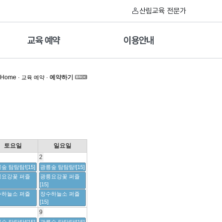
산림교육 전문가
교육 예약
이용안내
Home
·
·
예약하기
교육 예약
토요일
일요일
2
숲 탐탐탐![15]
광릉숲 탐탐탐![15]
릉요강꽃 퍼즐
광릉요강꽃 퍼즐
[15]
수하늘소 퍼즐
장수하늘소 퍼즐
[15]
9