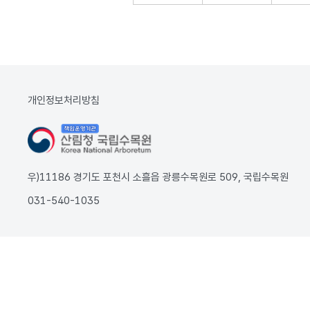
개인정보처리방침
우)11186 경기도 포천시 소흘읍 광릉수목원로 509, 국립수목원
031-540-1035