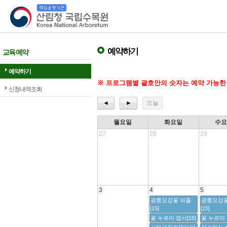
산림청 국립수목원
예약하기
교육 예약
예약하기
※ 프로그램별 괄호안의 숫자는 예약 가능한
신청내역조회
◄
►
오늘
월요일
화요일
수
27
28
29
3
4
5
광릉요강꽃 퍼즐
광릉요강꽃
[15]
[15]
꽃 누르미 엽서[15]
꽃 누르미 