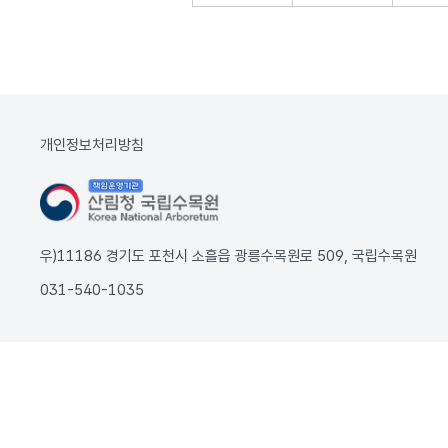
개인정보처리방침
우)11186 경기도 포천시 소흘읍 광릉수목원로 509, 국립수목원
031-540-1035