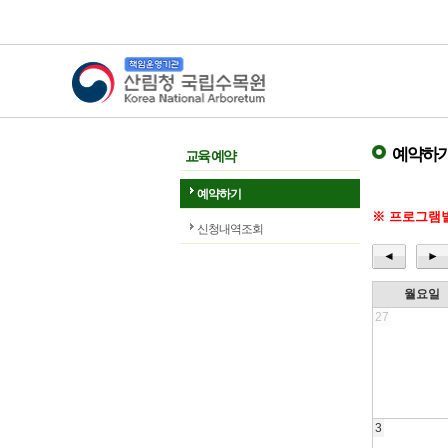
산림청 국립수목원
예약하
교육 예약
예약하기
※ 프로그램별
신청내역조회
◄
►
월요일
27
3