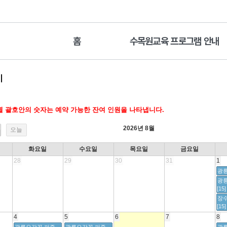
홈
수목원교육 프로그램 안내
기
 괄호안의 숫자는 예약 가능한 잔여 인원을 나타냅니다.
2026년 8월
오늘
화요일
수요일
목요일
금요일
28
29
30
31
1
광릉
광
[15]
장
[15]
4
5
6
7
8