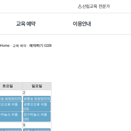
산림교육 전문가
교육 예약
이용안내
Home
·
·
예약하기
교육 예약
토요일
일요일
2
숲 탐탐탐![15]
광릉숲 탐탐탐![15]
릉요강꽃 퍼즐
광릉요강꽃 퍼즐
[15]
수하늘소 퍼즐
장수하늘소 퍼즐
[15]
9