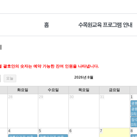
홈
수목원교육 프로그램 안내
기
 괄호안의 숫자는 예약 가능한 잔여 인원을 나타냅니다.
2026년 8월
오늘
화요일
수요일
목요일
금요일
28
29
30
31
1
광릉
광
[15]
장
[15]
4
5
6
7
8