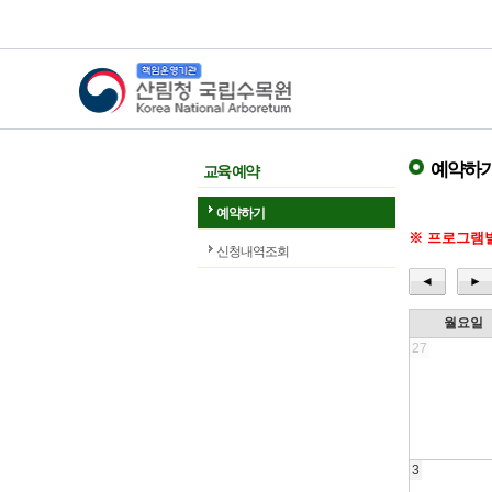
산림청 국립수목원
예약하
교육 예약
예약하기
※ 프로그램별
신청내역조회
◄
►
월요일
27
3