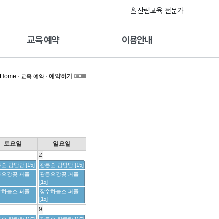
산림교육 전문가
교육 예약
이용안내
Home
·
·
예약하기
교육 예약
토요일
일요일
2
숲 탐탐탐![15]
광릉숲 탐탐탐![15]
릉요강꽃 퍼즐
광릉요강꽃 퍼즐
[15]
수하늘소 퍼즐
장수하늘소 퍼즐
[15]
9