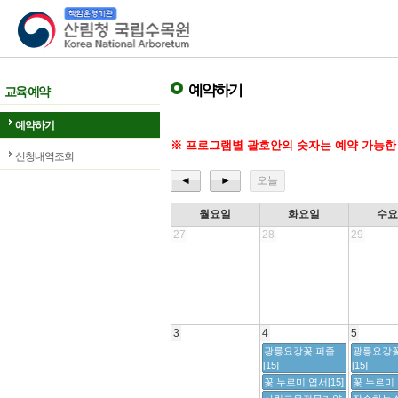
산림청 국립수목원
예약하기
교육 예약
예약하기
※ 프로그램별 괄호안의 숫자는 예약 가능한
신청내역조회
◄
►
오늘
월요일
화요일
수
27
28
29
3
4
5
광릉요강꽃 퍼즐
광릉요강꽃
[15]
[15]
꽃 누르미 엽서[15]
꽃 누르미 