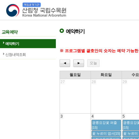
산림청 국립수목원
예약하기
교육 예약
예약하기
※ 프로그램별 괄호안의 숫자는 예약 가능한
신청내역조회
◄
►
오늘
월요일
화요일
수
27
28
29
3
4
5
광릉요강꽃 퍼즐
광릉요강꽃
[15]
[15]
꽃 누르미 엽서[15]
꽃 누르미 