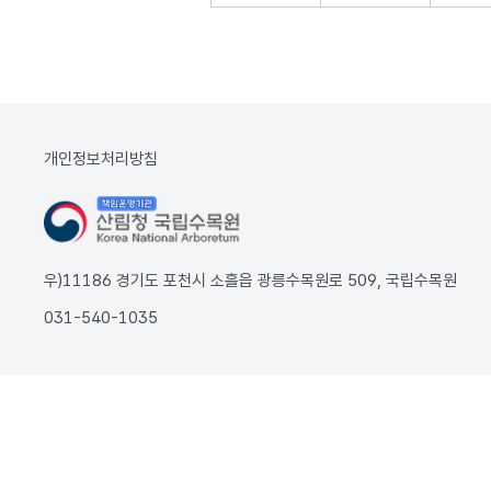
개인정보처리방침
우)11186 경기도 포천시 소흘읍 광릉수목원로 509, 국립수목원
031-540-1035