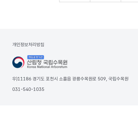
개인정보처리방침
우)11186 경기도 포천시 소흘읍 광릉수목원로 509, 국립수목원
031-540-1035