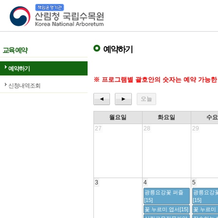
산림청 국립수목원
예약하기
교육 예약
예약하기
※ 프로그램별 괄호안의 숫자는 예약 가능한
신청내역조회
◄
►
오늘
월요일
화요일
수
27
28
29
3
4
5
광릉요강꽃 퍼즐
광릉요강꽃
[15]
[15]
꽃 누르미 엽서[15]
꽃 누르미 