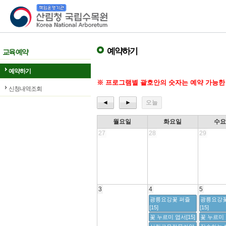
산림청 국립수목원
예약하기
교육 예약
예약하기
※ 프로그램별 괄호안의 숫자는 예약 가능한
신청내역조회
◄
►
오늘
월요일
화요일
수
27
28
29
3
4
5
광릉요강꽃 퍼즐
광릉요강꽃
[15]
[15]
꽃 누르미 엽서[15]
꽃 누르미 