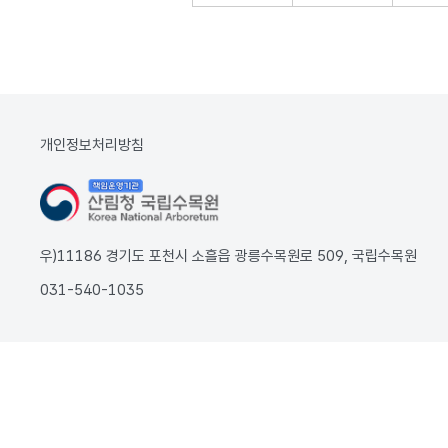
개인정보처리방침
우)11186 경기도 포천시 소흘읍 광릉수목원로 509, 국립수목원
031-540-1035