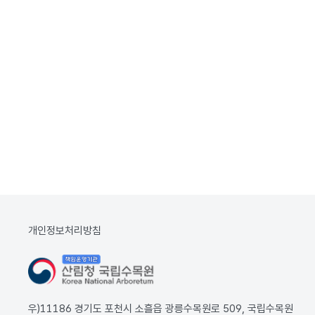
개인정보처리방침
우)11186 경기도 포천시 소흘읍 광릉수목원로 509, 국립수목원