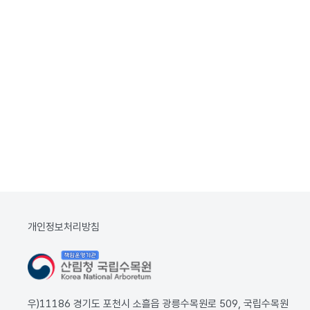
개인정보처리방침
우)11186 경기도 포천시 소흘읍 광릉수목원로 509, 국립수목원