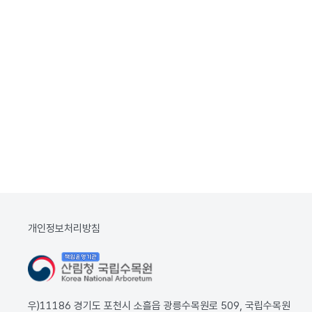
개인정보처리방침
우)11186 경기도 포천시 소흘읍 광릉수목원로 509, 국립수목원