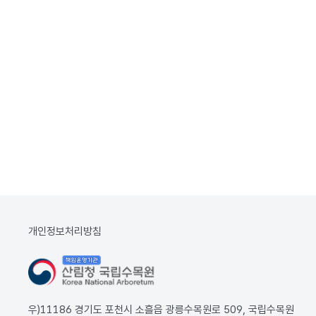
개인정보처리방침
우)11186 경기도 포천시 소흘읍 광릉수목원로 509, 국립수목원