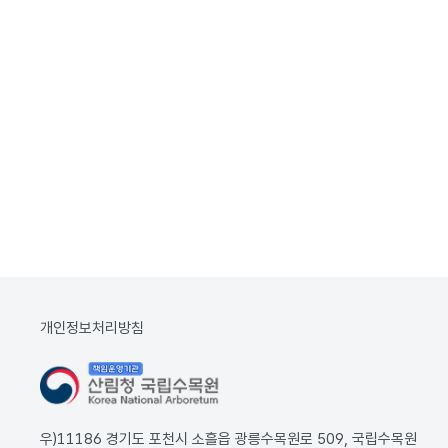
개인정보처리방침
우)11186 경기도 포천시 소흘읍 광릉수목원로 509, 국립수목원