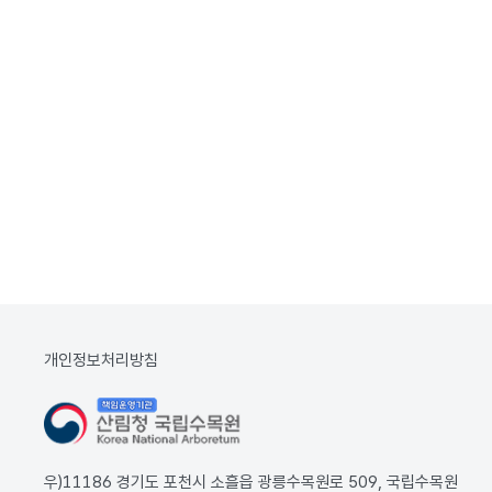
개인정보처리방침
우)11186 경기도 포천시 소흘읍 광릉수목원로 509, 국립수목원