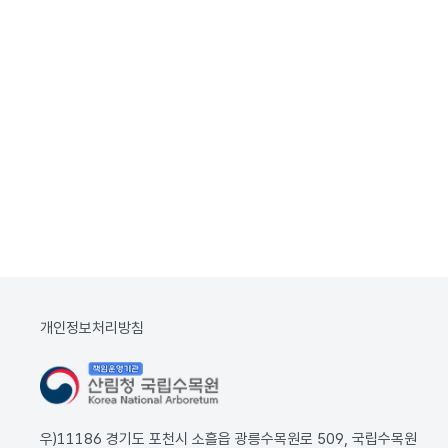
개인정보처리방침
우)11186 경기도 포천시 소흘읍 광릉수목원로 509, 국립수목원