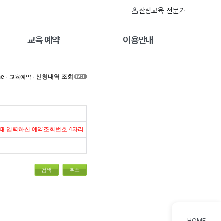
산림교육 전문가
교육 예약
이용안내
me
·
·
신청내역 조회
교육예약
 때 입력하신 예약조회번호 4자리
검색
취소
HOME