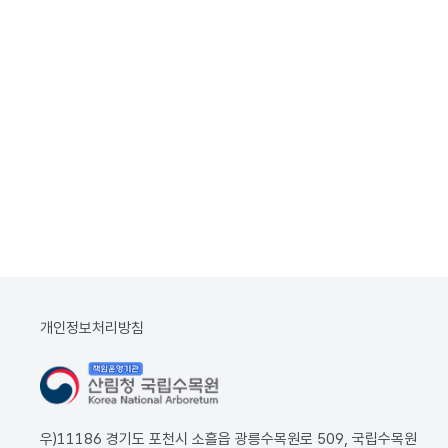
개인정보처리방침
우)11186 경기도 포천시 소흘읍 광릉수목원로 509, 국립수목원