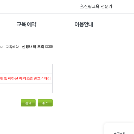
산림교육 전문가
교육 예약
이용안내
me
·
·
신청내역 조회
교육예약
 때 입력하신 예약조회번호 4자리
검색
취소
HOME