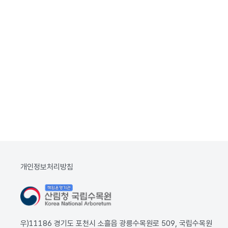
개인정보처리방침
우)11186 경기도 포천시 소흘읍 광릉수목원로 509, 국립수목원