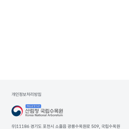
개인정보처리방침
우)11186 경기도 포천시 소흘읍 광릉수목원로 509, 국립수목원