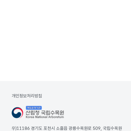
개인정보처리방침
우)11186 경기도 포천시 소흘읍 광릉수목원로 509, 국립수목원