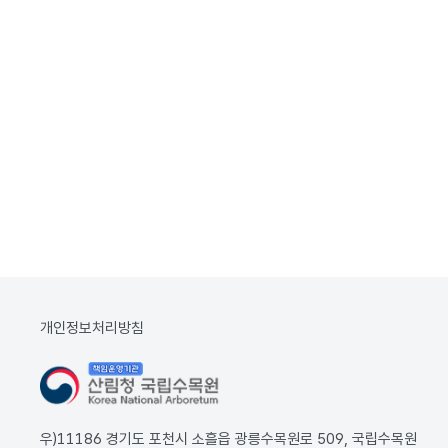
개인정보처리방침
우)11186 경기도 포천시 소흘읍 광릉수목원로 509, 국립수목원