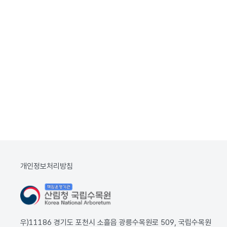
개인정보처리방침
우)11186 경기도 포천시 소흘읍 광릉수목원로 509, 국립수목원