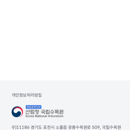
개인정보처리방침
우)11186 경기도 포천시 소흘읍 광릉수목원로 509, 국립수목원