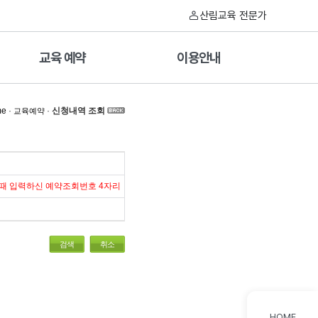
산림교육 전문가
교육 예약
이용안내
me
·
·
신청내역 조회
교육예약
 때 입력하신 예약조회번호 4자리
검색
취소
HOME